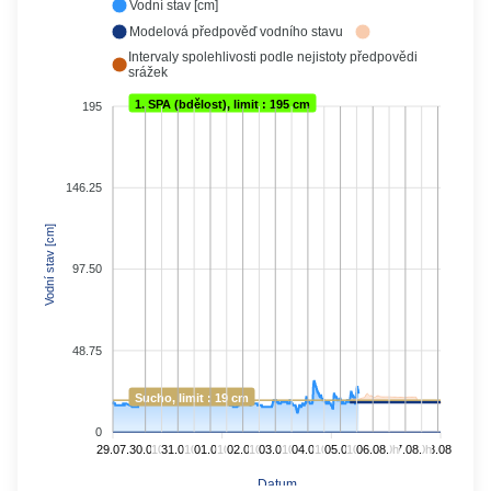
Vodní stav [cm]
Modelová předpověď vodního stavu
Intervaly spolehlivosti podle nejistoty předpovědi
srážek
1. SPA (bdělost), limit : 195 cm
195
146.25
Vodní stav [cm]
97.50
48.75
Sucho, limit : 19 cm
0
29.07.
30.07.
10h
31.07.
10h
01.08.
10h
02.08.
10h
03.08.
10h
04.08.
10h
05.08.
10h
06.08.
10h
07.08.
10h
08.08.
Datum