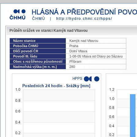
Průběh srážek ve stanici Kamýk nad Vltavou
Název stanice
Kamýk nad Vltavou
Pobočka ČHMÚ
Praha
Dílčí povodí ČR
Dolní Vltava
Povodí III. řádu
1-08-05 Vltava od Otavy po Sázavu
Obec s rozšířenou působností
Příbram
Nadmořská výška [m n. m.]
280