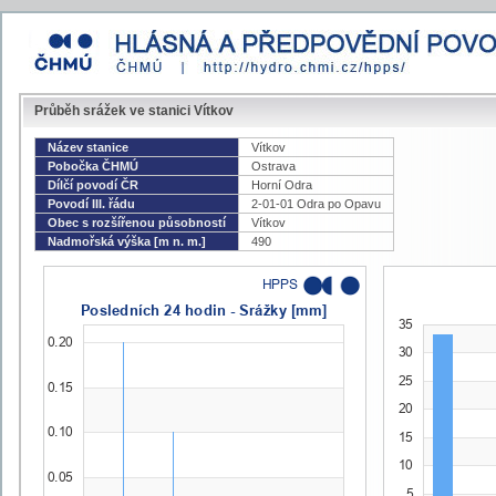
Průběh srážek ve stanici Vítkov
Název stanice
Vítkov
Pobočka ČHMÚ
Ostrava
Dílčí povodí ČR
Horní Odra
Povodí III. řádu
2-01-01 Odra po Opavu
Obec s rozšířenou působností
Vítkov
Nadmořská výška [m n. m.]
490