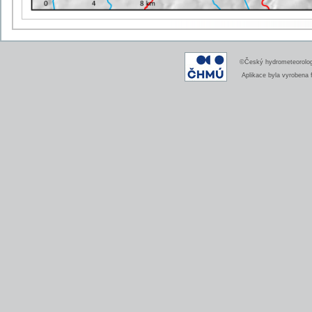
©Český hydrometeorologi
Aplikace byla vyrobena