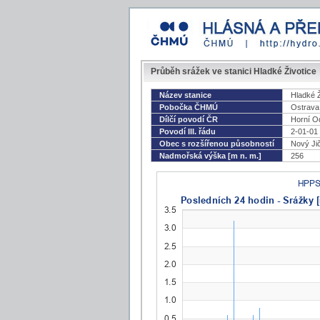
Průběh srážek ve stanici Hladké Životice
Název stanice
Hladké Ž
Pobočka ČHMÚ
Ostrava
Dílčí povodí ČR
Horní O
Povodí III. řádu
2-01-01
Obec s rozšířenou působností
Nový Ji
Nadmořská výška [m n. m.]
256