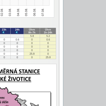
23h
24h
Úhrn
Úhrn
8h-7h
1h-24h
5.8
5.2
0
0.6
0
0.6
0
0
0
0
0
0
0
0
0
0
0
0
0
0
25.8
0
0
0
0
25.8