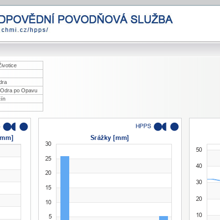
ivotice
dra
 Odra po Opavu
čín