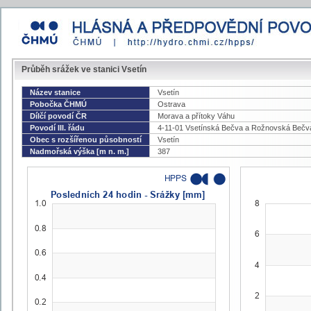
Průběh srážek ve stanici Vsetín
Název stanice
Vsetín
Pobočka ČHMÚ
Ostrava
Dílčí povodí ČR
Morava a přítoky Váhu
Povodí III. řádu
4-11-01 Vsetínská Bečva a Rožnovská Bečv
Obec s rozšířenou působností
Vsetín
Nadmořská výška [m n. m.]
387