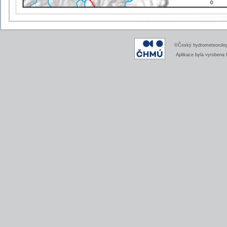
©Český hydrometeorologi
Aplikace byla vyrobena