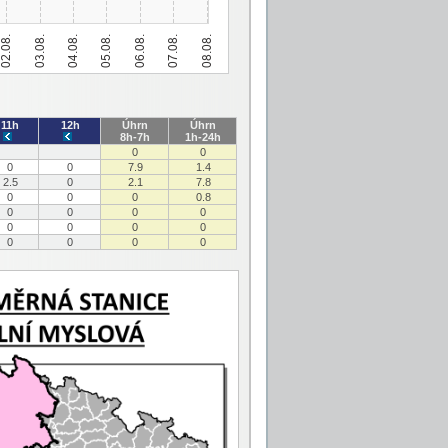
11h
12h
Úhrn
Úhrn
8h-7h
1h-24h
0
0
0
0
7.9
1.4
2.5
0
2.1
7.8
0
0
0
0.8
0
0
0
0
0
0
0
0
0
0
0
0