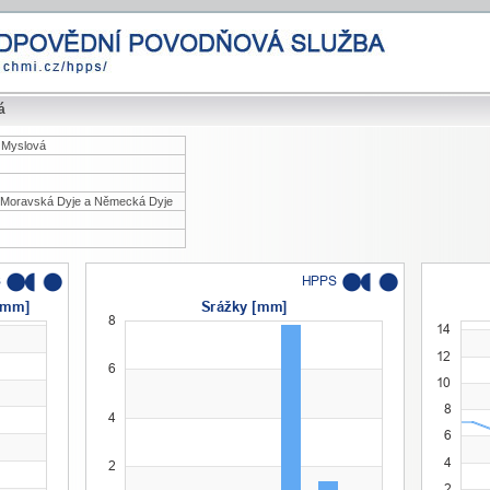
á
í Myslová
 Moravská Dyje a Německá Dyje