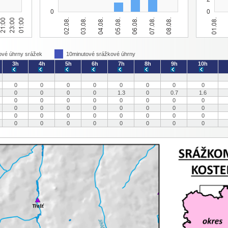
ové úhrny srážek
10minutové srážkové úhrny
3h
4h
5h
6h
7h
8h
9h
10h
0
0
0
0
0
0
0
0
0
0
0
0
1.3
0
0.7
1.6
0
0
0
0
0
0
0
0
0
0
0
0
0
0
0
0
0
0
0
0
0
0
0
0
0
0
0
0
0
0
0
0