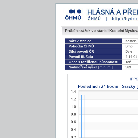
Průběh srážek ve stanici Kostelní Myslov
Název stanice
Kosteln
Pobočka ČHMÚ
Brno
Dílčí povodí ČR
Dyje
Povodí III. řádu
4-14-01
Obec s rozšířenou působností
Telč
Nadmořská výška [m n. m.]
569