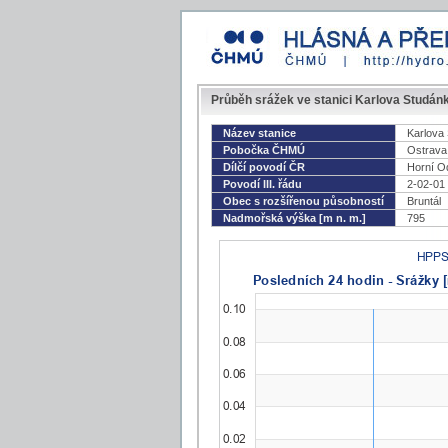
Průběh srážek ve stanici Karlova Studán
Název stanice
Karlova
Pobočka ČHMÚ
Ostrava
Dílčí povodí ČR
Horní O
Povodí III. řádu
2-02-01
Obec s rozšířenou působností
Bruntál
Nadmořská výška [m n. m.]
795