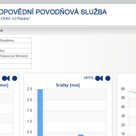
ka
 Studánka
dra
 Opava po Moravici