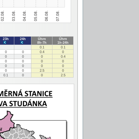
23h
24h
Úhrn
Úhrn
8h-7h
1h-24h
0.1
0.1
0
0
0.4
0
0
0
0
0.4
0
0
0
0
0
0
0
0
0
0
2.5
0
0.1
0
0
2.5