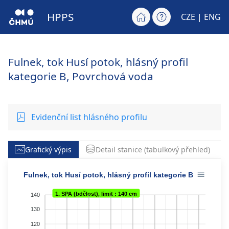
HPPS
CZE |
ENG
Fulnek, tok Husí potok, hlásný profil
kategorie B, Povrchová voda
Evidenční list hlásného profilu
Grafický výpis
Detail stanice (tabulkový přehled)
Fulnek, tok Husí potok, hlásný profil kategorie B
1. SPA (bdělost), limit : 140 cm
140
130
120