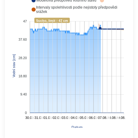
Modelová předpověď vodního stavu
Intervaly spolehlivosti podle nejistoty předpovědi
srážek
Sucho, limit : 47 cm
47
37.60
Vodní stav [cm]
28.20
18.80
9.40
0
30.07.
10h
31.07.
10h
01.08.
10h
02.08.
10h
03.08.
10h
04.08.
10h
05.08.
10h
06.08.
10h
07.08.
10h
08.08.
10h
09.08.
Datum