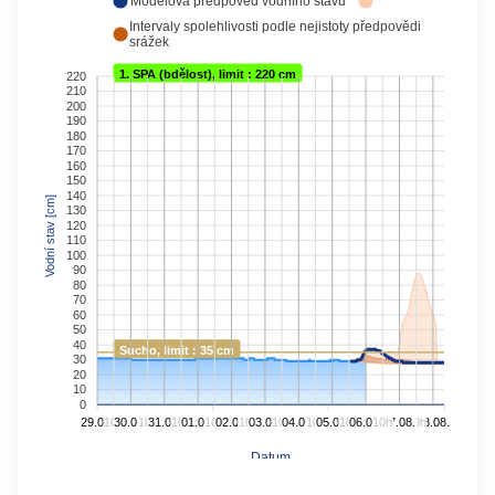
Modelová předpověď vodního stavu
Intervaly spolehlivosti podle nejistoty předpovědi
srážek
1. SPA (bdělost), limit : 220 cm
220
210
200
190
180
170
160
150
140
Vodní stav [cm]
130
120
110
100
90
80
70
60
50
40
Sucho, limit : 35 cm
30
20
10
0
29.07.
10h
30.07.
10h
31.07.
10h
01.08.
10h
02.08.
10h
03.08.
10h
04.08.
10h
05.08.
10h
06.08.
10h
07.08.
10h
08.08.
Datum