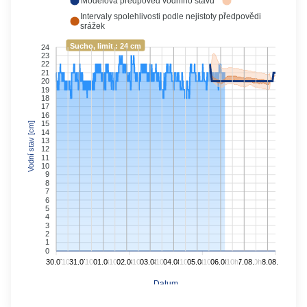
Modelová předpověď vodního stavu
Intervaly spolehlivosti podle nejistoty předpovědi
srážek
Sucho, limit : 24 cm
24
23
22
21
20
19
18
17
16
15
Vodní stav [cm]
14
13
12
11
10
9
8
7
6
5
4
3
2
1
0
30.07.
10h
31.07.
10h
01.08.
10h
02.08.
10h
03.08.
10h
04.08.
10h
05.08.
10h
06.08.
10h
07.08.
10h
08.08.
Datum