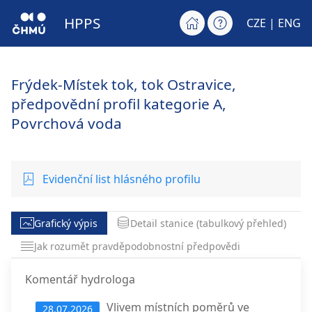
HPPS
CZE |
ENG
Frýdek-Místek tok, tok Ostravice,
předpovědní profil kategorie A,
Povrchová voda
Evidenční list hlásného profilu
Grafický výpis
Detail stanice (tabulkový přehled)
Jak rozumět pravděpodobnostní předpovědi
Komentář hydrologa
Vlivem místních poměrů ve
28.07.2026