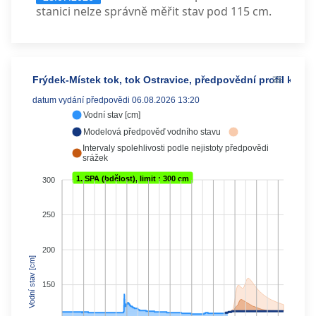
stanici nelze správně měřit stav pod 115 cm.
Frýdek-Místek tok, tok Ostravice, předpovědní profil kateg
datum vydání předpovědi 06.08.2026 13:20
Vodní stav [cm]
Modelová předpověď vodního stavu
Intervaly spolehlivosti podle nejistoty předpovědi
srážek
1. SPA (bdělost), limit : 300 cm
300
250
200
Vodní stav [cm]
150