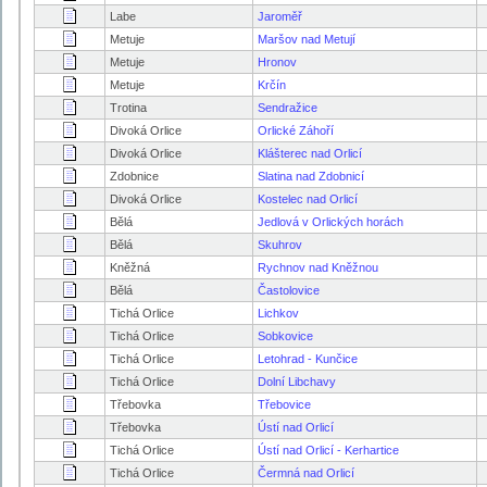
Labe
Jaroměř
Metuje
Maršov nad Metují
Metuje
Hronov
Metuje
Krčín
Trotina
Sendražice
Divoká Orlice
Orlické Záhoří
Divoká Orlice
Klášterec nad Orlicí
Zdobnice
Slatina nad Zdobnicí
Divoká Orlice
Kostelec nad Orlicí
Bělá
Jedlová v Orlických horách
Bělá
Skuhrov
Kněžná
Rychnov nad Kněžnou
Bělá
Častolovice
Tichá Orlice
Lichkov
Tichá Orlice
Sobkovice
Tichá Orlice
Letohrad - Kunčice
Tichá Orlice
Dolní Libchavy
Třebovka
Třebovice
Třebovka
Ústí nad Orlicí
Tichá Orlice
Ústí nad Orlicí - Kerhartice
Tichá Orlice
Čermná nad Orlicí