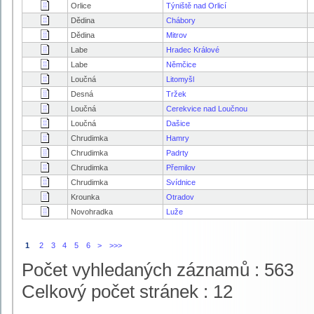
Orlice
Týniště nad Orlicí
Dědina
Chábory
Dědina
Mitrov
Labe
Hradec Králové
Labe
Němčice
Loučná
Litomyšl
Desná
Tržek
Loučná
Cerekvice nad Loučnou
Loučná
Dašice
Chrudimka
Hamry
Chrudimka
Padrty
Chrudimka
Přemilov
Chrudimka
Svídnice
Krounka
Otradov
Novohradka
Luže
1
2
3
4
5
6
>
>>>
Počet vyhledaných záznamů : 563
Celkový počet stránek : 12