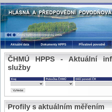
Český hydrometeorologický ústav
Aktuální data
Dokumenty HPPS
Přívalové povodně
ČHMÚ HPPS - Aktuální inf
služby
Kraj
Pobočka ČHMÚ
Dílčí povodí ČR
Profily s aktuálním měřením