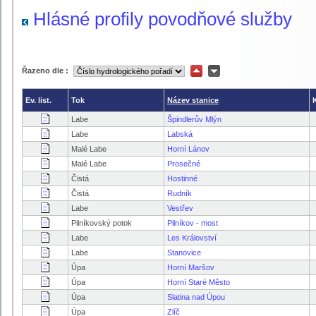
Hlásné profily povodňové služby
Řazeno dle :
Ev. list.
Tok
Název stanice
Labe
Špindlerův Mlýn
Labe
Labská
Malé Labe
Horní Lánov
Malé Labe
Prosečné
Čistá
Hostinné
Čistá
Rudník
Labe
Vestřev
Pilníkovský potok
Pilníkov - most
Labe
Les Království
Labe
Stanovice
Úpa
Horní Maršov
Úpa
Horní Staré Město
Úpa
Slatina nad Úpou
Úpa
Zlíč