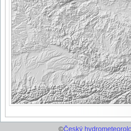
©
Český hydrometeorolo