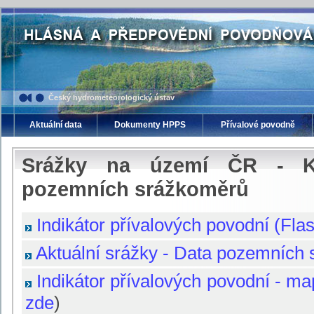
Český hydrometeorologický ústav
Aktuální data
Dokumenty HPPS
Přívalové povodně
Srážky na území ČR - K
pozemních srážkoměrů
Indikátor přívalových povodní (Flas
Aktuální srážky - Data pozemních
Indikátor přívalových povodní - m
zde
)